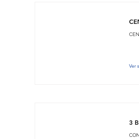
CE
CEN
Ver s
3 
CON